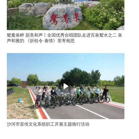
鸳鸯泉畔 甜美和声丨全国优秀合唱团队走进百泉鸳水之二 泉
鸳
声和雅韵 《折桂令·春情》里寄相思
蜜
沙河市宣传文化系统职工开展主题骑行活动
市