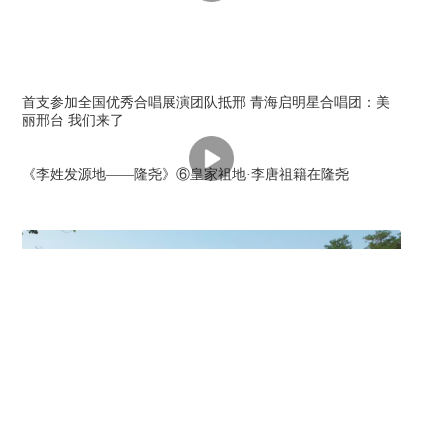
首支参加全国优秀合唱展演团队抵邢 青海启明星合唱团：美
新
丽邢台 我们来了
“
频
行
《李姓发源地——隆尧》⑥皇家祖地·李唐祖籍在隆尧