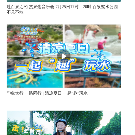
赴百泉之约 赏泉边音乐会 7月25日17时—20时 百泉鸳水公园
家
不见不散
行
印象太行 一路同行 | 清凉夏日 一起“趣”玩水
河
见