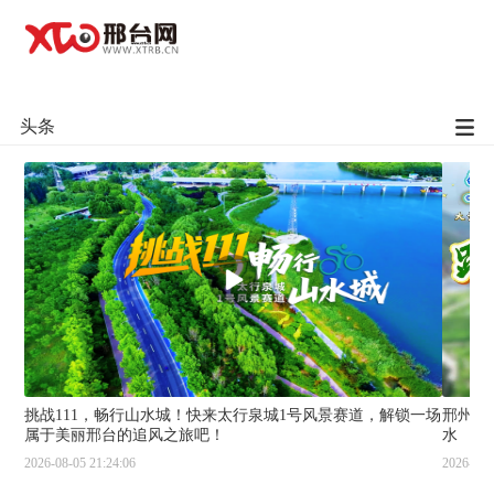
头条
挑战111，畅行山水城！快来太行泉城1号风景赛道，解锁一场
邢州报
属于美丽邢台的追风之旅吧！
水
2026-08-05 21:24:06
2026-08-