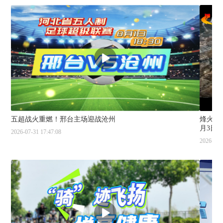
五超战火重燃！邢台主场迎战沧州
烽火太
月3日
2026-07-31 17:47:08
2026-07-