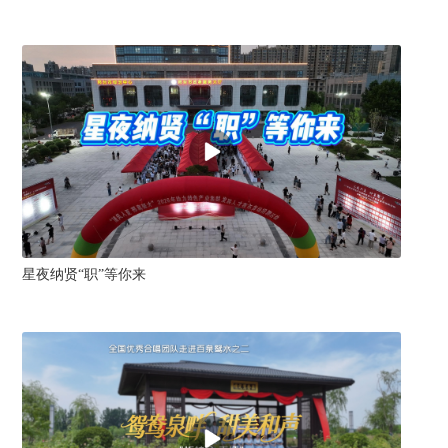
星夜纳贤“职”等你来
追风赴山野 
之