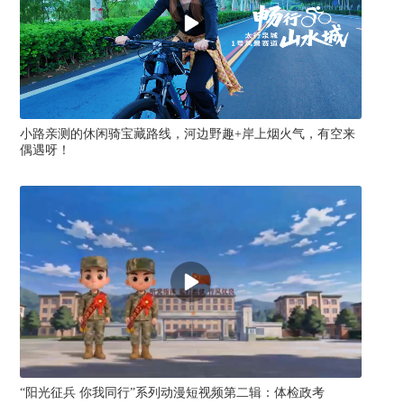
小路亲测的休闲骑宝藏路线，河边野趣+岸上烟火气，有空来
“
偶遇呀！
“阳光征兵 你我同行”系列动漫短视频第二辑：体检政考
畅