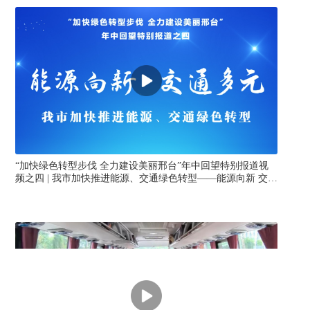
“加快绿色转型步伐 全力建设美丽邢台”年中回望特别报道视
“
频之四 | 我市加快推进能源、交通绿色转型——能源向新 交通
频
多元
湃